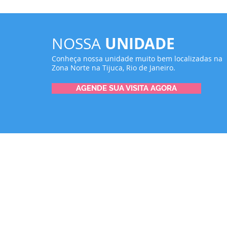
UNIDADE
NOSSA
Conheça nossa unidade muito bem localizadas na
Zona Norte na Tijuca, Rio de Janeiro.
AGENDE SUA VISITA AGORA
LA RESIDENCE
Centro Residencial Geriátrico