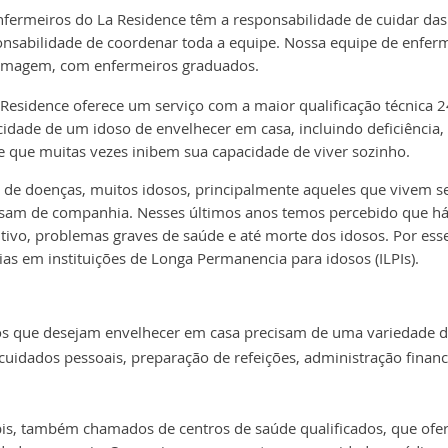
nfermeiros do La Residence têm a responsabilidade de cuidar da
onsabilidade de coordenar toda a equipe. Nossa equipe de enf
rmagem, com enfermeiros graduados.
Residence oferece um serviço com a maior qualificação técnica 24
idade de um idoso de envelhecer em casa, incluindo deficiência,
 que muitas vezes inibem sua capacidade de viver sozinho.
 de doenças, muitos idosos, principalmente aqueles que vivem s
sam de companhia. Nesses últimos anos temos percebido que há u
tivo, problemas graves de saúde e até morte dos idosos. Por es
ias em instituições de Longa Permanencia para idosos (ILPIs).
s que desejam envelhecer em casa precisam de uma variedade de 
uidados pessoais, preparação de refeições, administração finan
lpis, também chamados de centros de saúde qualificados, que of